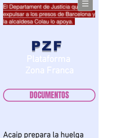
El Departament de Justícia quiere
expulsar a los presos de Barcelona y
la alcaldesa Colau lo apoya.
PZF
Plataforma
Zona Franca
DOCUMENTOS
Acaip prepara la huelga