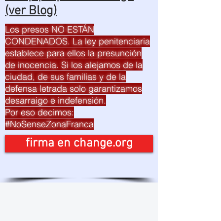
(ver Blog)
Los presos NO ESTÁN
CONDENADOS. La ley penitenciaria
establece para ellos la presunción
de inocencia. Si los alejamos de la
ciudad, de sus familias y de la
defensa letrada solo garantizamos
desarraigo e indefensión.
Por eso decimos:
#NoSenseZonaFranca
firma en change.org