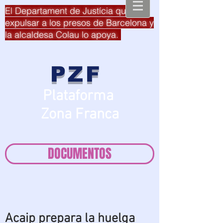
El Departament de Justícia quiere
expulsar a los presos de Barcelona y
la alcaldesa Colau lo apoya.
PZF
Plataforma
Zona Franca
DOCUMENTOS
Acaip prepara la huelga