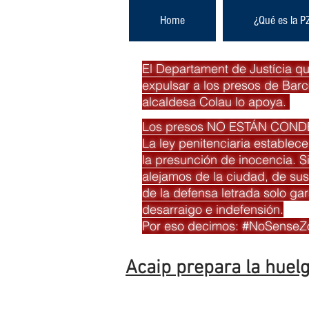
Home
¿Qué es la P
El Departament de Justícia qu
expulsar a los presos de Barc
alcaldesa Colau lo apoya.
Los presos NO ESTÁN CON
La ley penitenciaria establece
la presunción de inocencia. Si
alejamos de la ciudad, de sus 
de la defensa letrada solo ga
desarraigo e indefensión.
Por eso decimos: #NoSenseZ
Acaip prepara la huelg