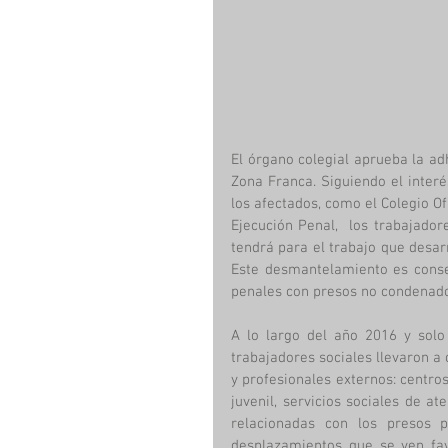
El órgano colegial aprueba la ad
Zona Franca. Siguiendo el interé
los afectados, como el Colegio Of
Ejecución Penal,  los trabajado
tendrá para el trabajo que desarr
Este desmantelamiento es consec
penales con presos no condenado
A lo largo del año 2016 y solo 
trabajadores sociales llevaron a 
y profesionales externos: centro
juvenil, servicios sociales de at
relacionadas con los presos p
desplazamientos que se ven fav