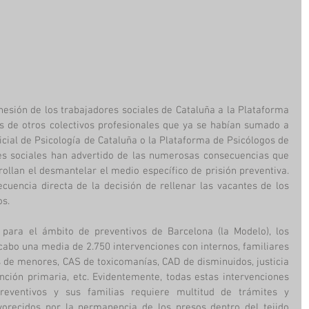
hesión de los trabajadores sociales de Cataluña a la Plataforma 
s de otros colectivos profesionales que ya se habían sumado a 
icial de Psicología de Cataluña o la Plataforma de Psicólogos de 
res sociales han advertido de las numerosas consecuencias que 
ollan el desmantelar el medio específico de prisión preventiva. 
uencia directa de la decisión de rellenar las vacantes de los 
s. 
para el ámbito de preventivos de Barcelona (la Modelo), los 
cabo una media de 2.750 intervenciones con internos, familiares 
s de menores, CAS de toxicomanías, CAD de disminuidos, justicia 
ención primaria, etc. Evidentemente, todas estas intervenciones 
reventivos y sus familias requiere multitud de trámites y 
orecidos por la permanencia de los presos dentro del tejido 