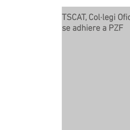
TSCAT, Col·legi Ofi
se adhiere a PZF