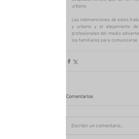
urbano.
Las intervenciones de estos trab
y urbano y el alejamiento de 
profesionales del medio advierten
los familiares para comunicarse 
Comentarios
Escribir un comentario...