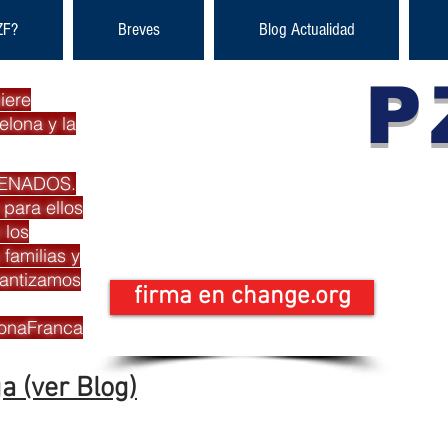
ZF?
Breves
Blog Actualidad
P
iere
elona y la
Pla
DENADOS.
 para ellos
Zona
 los
familias y
rantizamos
firma en change.org
onaFranca
a (ver Blog)