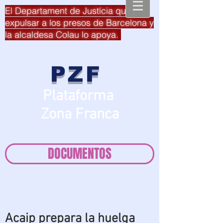
El Departament de Justícia quiere
expulsar a los presos de Barcelona y
la alcaldesa Colau lo apoya.
PZF
Plataforma
Zona Franca
DOCUMENTOS
Acaip prepara la huelga