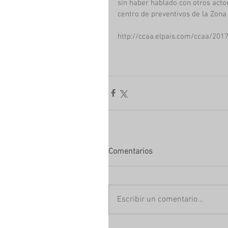
sin haber hablado con otros actor
centro de preventivos de la Zona
http://ccaa.elpais.com/ccaa/20
Comentarios
Escribir un comentario...