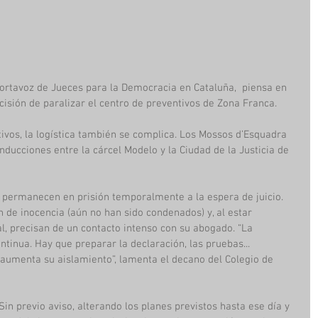
portavoz de Jueces para la Democracia en Cataluña,  piensa en 
decisión de paralizar el centro de preventivos de Zona Franca.
tivos, la logística también se complica. Los Mossos d’Esquadra 
onducciones entre la cárcel Modelo y la Ciudad de la Justicia de 
 permanecen en prisión temporalmente a la espera de juicio. 
n de inocencia (aún no han sido condenados) y, al estar 
al, precisan de un contacto intenso con su abogado. “La 
tinua. Hay que preparar la declaración, las pruebas... 
o aumenta su aislamiento”, lamenta el decano del Colegio de 
Sin previo aviso, alterando los planes previstos hasta ese día y 