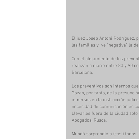
El juez Josep Antoni Rodríguez, 
las familias y  ve “negativa” la 
Con el alejamiento de los preven
realizan a diario entre 80 y 90 c
Barcelona.
Los preventivos son internos que
Gozan, por tanto, de la presunció
inmersos en la instrucción judici
necesidad de comunicación es con
Llevarles fuera de la ciudad sol
Abogados, Rusca.
Mundó sorprendió a (casi) todos. 