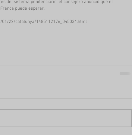
es del sistema penitenciario, el consejero anunció que el 
 Franca puede esperar.
17/01/22/catalunya/1485112176_045034.html