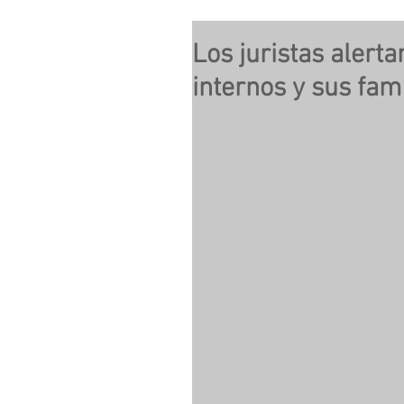
Los juristas alert
internos y sus fami