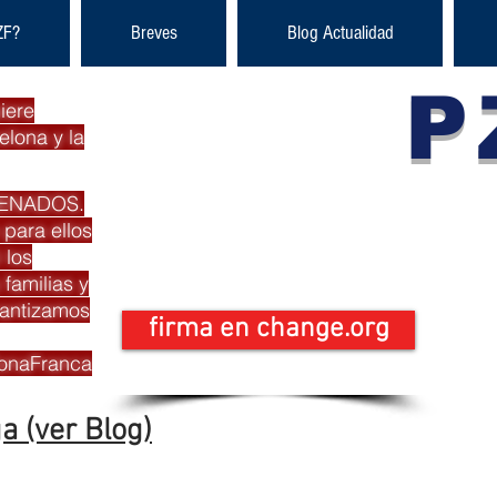
ZF?
Breves
Blog Actualidad
P
iere
elona y la
Pla
DENADOS.
 para ellos
Zona
 los
familias y
rantizamos
firma en change.org
onaFranca
a (ver Blog)