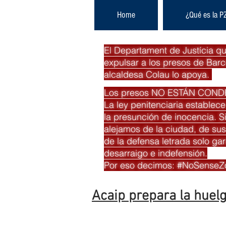
Home
¿Qué es la P
El Departament de Justícia qu
expulsar a los presos de Barc
alcaldesa Colau lo apoya.
Los presos NO ESTÁN CON
La ley penitenciaria establece
la presunción de inocencia. Si
alejamos de la ciudad, de sus 
de la defensa letrada solo ga
desarraigo e indefensión.
Por eso decimos: #NoSenseZ
Acaip prepara la huelg