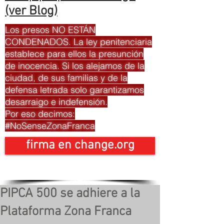
(ver Blog)
Los presos NO ESTÁN
CONDENADOS. La ley penitenciaria
establece para ellos la presunción
de inocencia. Si los alejamos de la
ciudad, de sus familias y de la
defensa letrada solo garantizamos
desarraigo e indefensión.
Por eso decimos:
#NoSenseZonaFranca
firma en change.org
PIPCA 500 se adhiere a la
Plataforma Zona Franca