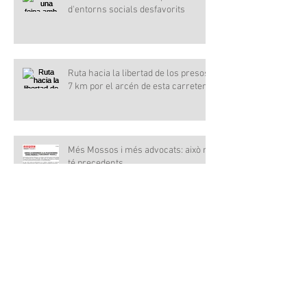
d'entorns socials desfavorits
Ruta hacia la libertad de los presos,
7 km por el arcén de esta carretera
Més Mossos i més advocats: això no
té precedents
¿Pro Colau o contra Colau?