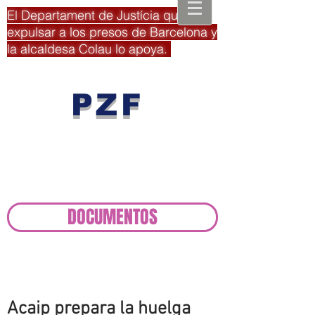
El Departament de Justícia quiere
expulsar a los presos de Barcelona y
la alcaldesa Colau lo apoya.
PZF
Plataforma
Zona Franca
DOCUMENTOS
Acaip prepara la huelga