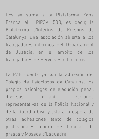
Hoy se suma a la Plataforma Zona 
Franca el  PIPCA 500, es decir, la 
Plataforma d'Interins de Presons de 
Catalunya, una asociación abierta a los 
trabajadores interinos del Departament 
de Justícia, en el ámbito de los 
trabajadores de Serveis Penitenciaris. 
La PZF cuenta ya con la adhesión del 
Colegio de Psicólogos de Cataluña, los 
propios psicólogos de ejecución penal, 
diversas organi- zaciones 
representativas de la Policía Nacional y 
de la Guardia Civil y está a la espera de 
otras adhesiones tanto de colegios 
profesionales, como de familias de 
presos y Mossos d'Esquadra. 