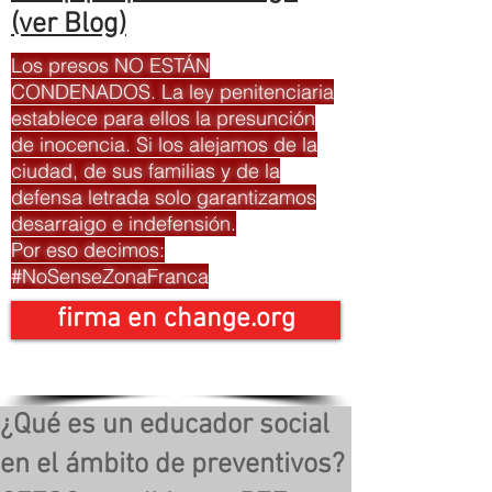
(ver Blog)
Los presos NO ESTÁN
CONDENADOS. La ley penitenciaria
establece para ellos la presunción
de inocencia. Si los alejamos de la
ciudad, de sus familias y de la
defensa letrada solo garantizamos
desarraigo e indefensión.
Por eso decimos:
#NoSenseZonaFranca
firma en change.org
¿Qué es un educador social
en el ámbito de preventivos?