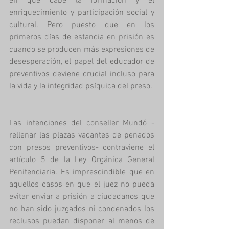
en que cabe la formación y el 
enriquecimiento y participación social y 
cultural. Pero puesto que en los 
primeros días de estancia en prisión es 
cuando se producen más expresiones de 
desesperación, el papel del educador de 
preventivos deviene crucial incluso para 
la vida y la integridad psíquica del preso. 
Las intenciones del conseller Mundó -
rellenar las plazas vacantes de penados 
con presos preventivos- contraviene el 
artículo 5 de la Ley Orgánica General 
Penitenciaria. Es imprescindible que en 
aquellos casos en que el juez no pueda 
evitar enviar a prisión a ciudadanos que 
no han sido juzgados ni condenados los 
reclusos puedan disponer al menos de 