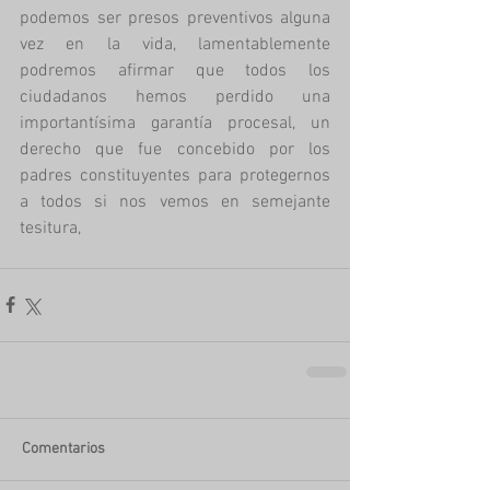
podemos ser presos preventivos alguna 
vez en la vida, lamentablemente 
podremos afirmar que todos los 
ciudadanos hemos perdido una 
importantísima garantía procesal, un 
derecho que fue concebido por los 
padres constituyentes para protegernos 
a todos si nos vemos en semejante 
tesitura, 
Comentarios