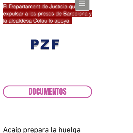
El Departament de Justícia quiere
expulsar a los presos de Barcelona y
la alcaldesa Colau lo apoya.
PZF
Plataforma
Zona Franca
DOCUMENTOS
Acaip prepara la huelga