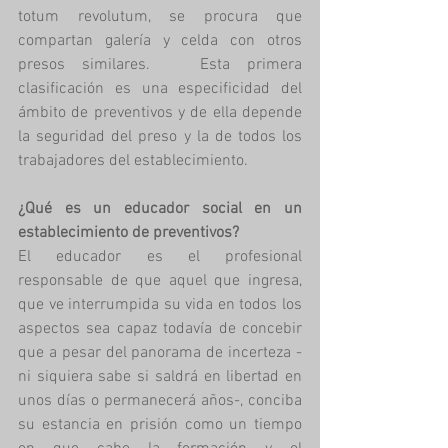
totum revolutum, se procura que 
compartan galería y celda con otros 
presos similares.   Esta primera 
clasificación es una especificidad del 
ámbito de preventivos y de ella depende 
la seguridad del preso y la de todos los 
trabajadores del establecimiento.  
¿Qué es un educador social en un 
establecimiento de preventivos?
El educador es el profesional 
responsable de que aquel que ingresa, 
que ve interrumpida su vida en todos los 
aspectos sea capaz todavía de concebir 
que a pesar del panorama de incerteza -
ni siquiera sabe si saldrá en libertad en 
unos días o permanecerá años-, conciba 
su estancia en prisión como un tiempo 