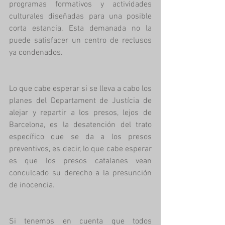
programas formativos y actividades 
culturales diseñadas para una posible 
corta estancia. Esta demanada no la 
puede satisfacer un centro de reclusos 
ya condenados.
Lo que cabe esperar si se lleva a cabo los 
planes del Departament de Justícia de 
alejar y repartir a los presos, lejos de 
Barcelona, es la desatención del trato 
específico que se da a los presos 
preventivos, es decir, lo que cabe esperar 
es que los presos catalanes vean 
conculcado su derecho a la presunción 
de inocencia.
Si tenemos en cuenta que todos 