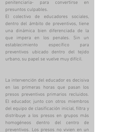
penitenciaria- para convertirse en 
presuntos culpables. 
El colectivo de educadores sociales, 
dentro del ámbito de preventivos, tiene 
una dinámica bien diferenciada de la 
que impera en los penales. Sin un 
establecimiento específico para 
preventivos ubicado dentro del tejido 
urbano, su papel se vuelve muy difícil.
La intervención del educador es decisiva 
en las primeras horas que pasan los 
presos preventivos primarios recluidos. 
El educador, junto con otros miembros 
del equipo de clasificación inicial, filtra y 
distribuye a los presos en grupos más 
homogéneos dentro del centro de 
preventivos. Los presos no vivien en un 