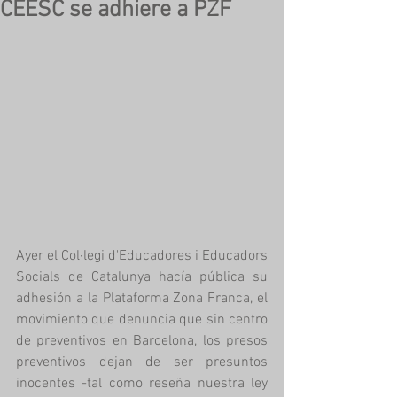
CEESC se adhiere a PZF
Ayer el Col·legi d'Educadores i Educadors 
Socials de Catalunya hacía pública su 
adhesión a la Plataforma Zona Franca, el 
movimiento que denuncia que sin centro 
de preventivos en Barcelona, los presos 
preventivos dejan de ser presuntos 
inocentes -tal como reseña nuestra ley 