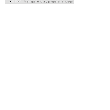
transparencia y prepara la huega
Todas las cabras de Judas
Escollir una feina amb persones
d'entorns socials desfavorits
Ruta hacia la libertad de los presos,
7 km por el arcén de esta carretera
Més Mossos i més advocats: això no