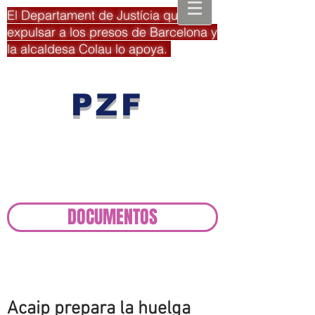
El Departament de Justícia quiere
expulsar a los presos de Barcelona y
la alcaldesa Colau lo apoya.
PZF
Plataforma
Zona Franca
DOCUMENTOS
Acaip prepara la huelga