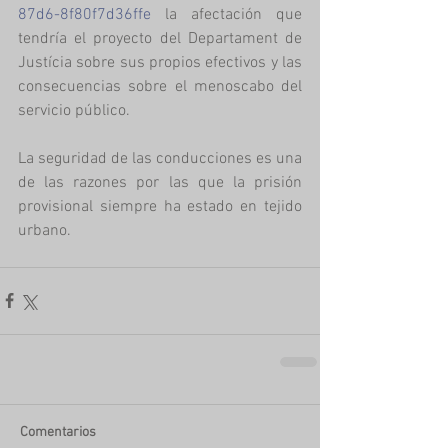
87d6-8f80f7d36ffe
 la afectación que 
tendría el proyecto del Departament de 
Justícia sobre sus propios efectivos y las 
consecuencias sobre el menoscabo del 
servicio público. 
La seguridad de las conducciones es una 
de las razones por las que la prisión 
provisional siempre ha estado en tejido 
urbano.
Comentarios