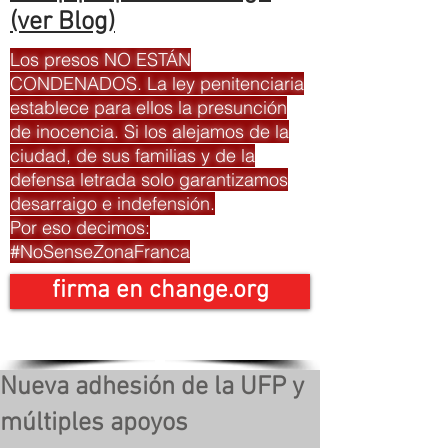
(ver Blog)
Los presos NO ESTÁN
CONDENADOS. La ley penitenciaria
establece para ellos la presunción
de inocencia. Si los alejamos de la
ciudad, de sus familias y de la
defensa letrada solo garantizamos
desarraigo e indefensión.
Por eso decimos:
#NoSenseZonaFranca
firma en change.org
Nueva adhesión de la UFP y
múltiples apoyos