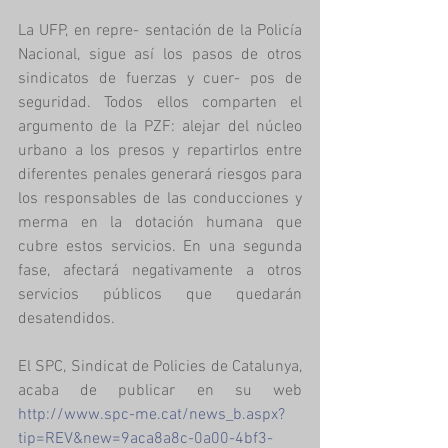
La UFP, en repre- sentación de la Policía 
Nacional, sigue así los pasos de otros 
sindicatos de fuerzas y cuer- pos de 
seguridad. Todos ellos comparten el 
argumento de la PZF: alejar del núcleo 
urbano a los presos y repartirlos entre 
diferentes penales generará riesgos para 
los responsables de las conducciones y 
merma en la dotación humana que 
cubre estos servicios. En una segunda 
fase, afectará negativamente a otros 
servicios públicos que quedarán 
desatendidos.   
El SPC, Sindicat de Policies de Catalunya, 
acaba de publicar en su web 
http://www.spc-me.cat/news_b.aspx?
tip=REV&new=9aca8a8c-0a00-4bf3-